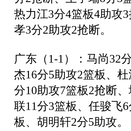
热力江3分4篮板4助攻
孝3分2助攻2抢断。
广东（1-1）：马尚32
杰16分5助攻2篮板、杜
分10助攻7篮板2抢断
联11分3篮板、任骏飞
板、胡明轩2分5助攻。