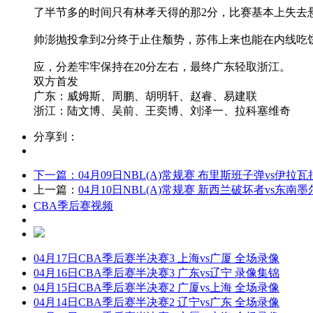
了半节多的时间只有林孝天得的那2分，比赛基本上失去
帅澎抛投拿到2分终于止住颓势，苏伟上来也能在内线吃
应，分差牢牢保持在20分左右，最终广东轻取浙江。
双方首发
广东：威姆斯、周鹏、胡明轩、赵睿、易建联
浙江：陆文博、吴前、王奕博、刘泽一、拉科塞维奇
分享到：
下一篇：
04月09日NBL(A)常规赛 布里斯班子弹vs伊拉
上一篇：
04月10日NBL(A)常规赛 新西兰破坏者vs东南
CBA季后赛视频
04月17日CBA季后赛半决赛3 上海vs广厦 全场录像
04月16日CBA季后赛半决赛3 广东vs辽宁 录像集锦
04月15日CBA季后赛半决赛2 广厦vs上海 全场录像
04月14日CBA季后赛半决赛2 辽宁vs广东 全场录像