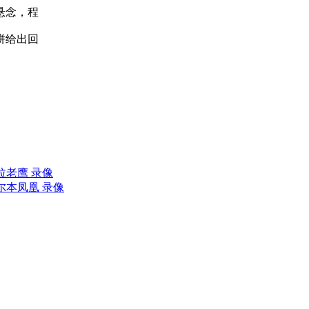
悬念，程
饼给出回
瓦拉老鹰 录像
墨尔本凤凰 录像