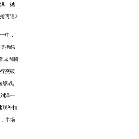
泽一抛
抢再追2
一中，
博抱怨
造成周鹏
行突破
拉锯战。
刘泽一
建联补扣
，半场