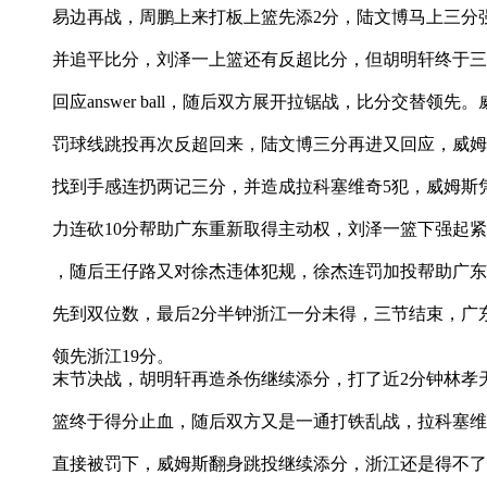
易边再战，周鹏上来打板上篮先添2分，陆文博马上三分
并追平比分，刘泽一上篮还有反超比分，但胡明轩终于三
回应answer ball，随后双方展开拉锯战，比分交替领先
罚球线跳投再次反超回来，陆文博三分再进又回应，威姆
找到手感连扔两记三分，并造成拉科塞维奇5犯，威姆斯
力连砍10分帮助广东重新取得主动权，刘泽一篮下强起
，随后王仔路又对徐杰违体犯规，徐杰连罚加投帮助广东
先到双位数，最后2分半钟浙江一分未得，三节结束，广东8
领先浙江19分。
末节决战，胡明轩再造杀伤继续添分，打了近2分钟林孝
篮终于得分止血，随后双方又是一通打铁乱战，拉科塞维
直接被罚下，威姆斯翻身跳投继续添分，浙江还是得不了