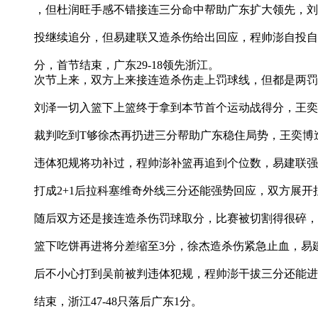
，但杜润旺手感不错接连三分命中帮助广东扩大领先，刘
投继续追分，但易建联又造杀伤给出回应，程帅澎自投自
分，首节结束，广东29-18领先浙江。
次节上来，双方上来接连造杀伤走上罚球线，但都是两罚
刘泽一切入篮下上篮终于拿到本节首个运动战得分，王奕
裁判吃到T够徐杰再扔进三分帮助广东稳住局势，王奕博
违体犯规将功补过，程帅澎补篮再追到个位数，易建联强
打成2+1后拉科塞维奇外线三分还能强势回应，双方展开
随后双方还是接连造杀伤罚球取分，比赛被切割得很碎，
篮下吃饼再进将分差缩至3分，徐杰造杀伤紧急止血，易
后不小心打到吴前被判违体犯规，程帅澎干拔三分还能进
结束，浙江47-48只落后广东1分。