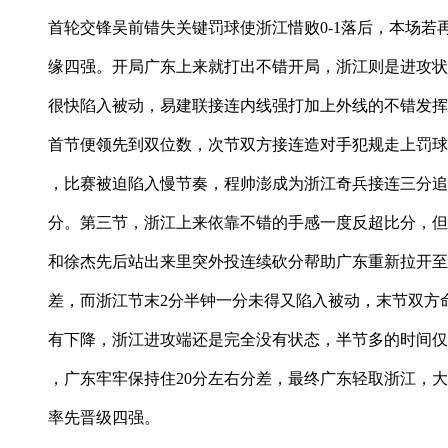
首轮交锋吴前错失关键罚球使浙江惜败0-1落后，本场若
缘四强。开局广东上来就打出不错开局，浙江则是进攻状
很快陷入被动，易建联接连内线强打加上外线的不错发挥
首节便领先到双位数，次节双方接连造对手犯规走上罚球
，比赛被迫陷入慢节奏，程帅澎成为浙江奇兵接连三分追
分。第三节，浙江上来依靠不错的手感一度反超比分，但
和徐杰先后站出来里突外投连续砍分帮助广东重新拉开至
差，而浙江节末2分半钟一分未得又陷入被动，末节双方
有下降，浙江进攻端还是完全没有状态，半节多的时间仅
，广东牢牢保持住20分左右分差，最终广东轻取浙江，大比
率先晋级四强。