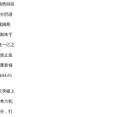
强势回应
分扔进
。威姆斯
斯终于
凭一己之
紧急止血
重新领
4-65
天突破上
奇六犯
分，打