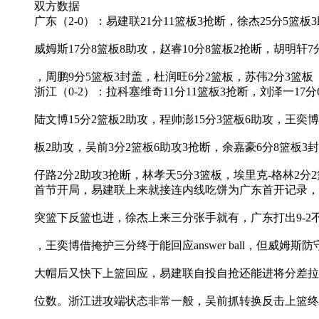
双方数据
广东（2-0）：易建联21分11篮板3抢断，徐杰25分5篮板
威姆斯17分8篮板8助攻，赵睿10分8篮板2抢断，胡明轩7
，周鹏9分5篮板3封盖，杜润旺6分2篮板，苏伟2分3篮板
浙江（0-2）：拉科塞维奇11分11篮板3抢断，刘泽一17分
陆文博15分2篮板2助攻，程帅澎15分3篮板6助攻，王奕博
板2助攻，吴前3分2篮板6助攻3抢断，余嘉豪6分8篮板3
仔路2分2助攻3抢断，林孝天5分3篮板，埃里克-格林2分
首节开局，易建联上来就接连内线吃饼为广东首开记录，
突篮下反篮也进，徐杰上来三分张手就有，广东打出9-2
，王奕博借掩护三分终于能回应answer ball，但威姆斯
大帽后又快下上篮回应，易建联自投自抢还能进将分差拉
位数。浙江进攻端状态非常一般，吴前抓转换反击上篮终