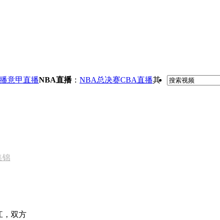
播
意甲直播
NBA直播
：
NBA总决赛
CBA直播
其
集锦
江，双方