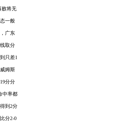
再败将无
态一般
，广东
线取分
到只差1
威姆斯
19分分
命中率都
得到2分
分2-0