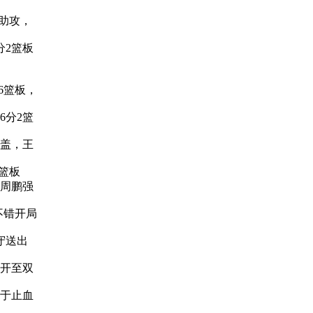
3助攻，
分2篮板
6篮板，
6分2篮
封盖，王
2篮板
周鹏强
不错开局
防守送出
开至双
于止血