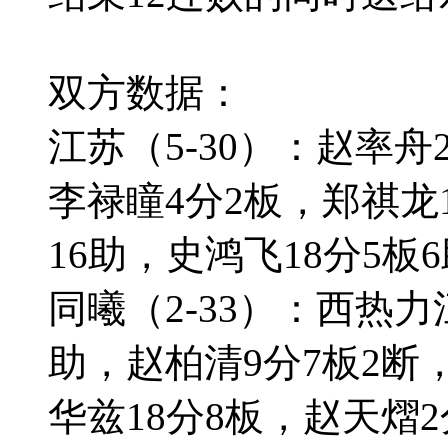
双方数据：
江苏（5-30）：赵率舟
李禄瞳4分2板，郑祺龙1
16助，史鸿飞18分5板
同曦（2-33）：西热力江
助，赵柏清9分7板2断
华兹18分8板，赵天熠