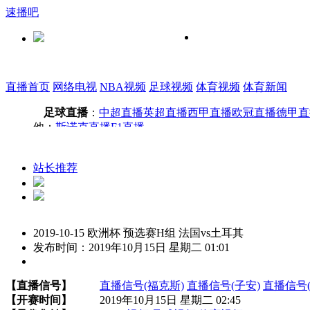
速播吧
直播首页
网络电视
NBA视频
足球视频
体育视频
体育新闻
足球直播
：
中超直播
英超直播
西甲直播
欧冠直播
德甲直
他：
斯诺克直播
F1直播
站长推荐
2019-10-15 欧洲杯 预选赛H组 法国vs土耳其
发布时间：2019年10月15日 星期二 01:01
【直播信号】
直播信号(福克斯)
直播信号(子安)
直播信号(
【开赛时间】
2019年10月15日 星期二 02:45