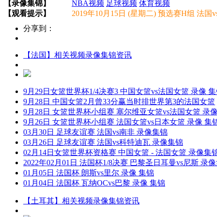
【录像集锦】
NBA视频
足球视频
体育视频
【观看提示】
2019年10月15日 (星期二) 预选赛H组 法国
分享到：
【法国】相关视频录像集锦资讯
9月29日女篮世界杯1/4决赛3 中国女篮vs法国女篮 录像 
9月28日 中国女篮2月曾33分赢当时排世界第3的法国女篮
9月28日 女篮世界杯小组赛 塞尔维亚女篮vs法国女篮 录像
9月26日 女篮世界杯小组赛 法国女篮vs日本女篮 录像 集
03月30日 足球友谊赛 法国vs南非 录像集锦
03月26日 足球友谊赛 法国vs科特迪瓦 录像集锦
02月14日女篮世界杯资格赛 中国女篮 - 法国女篮 录像集
2022年02月01日 法国杯1/8决赛 巴黎圣日耳曼vs尼斯 录
01月05日 法国杯 朗斯vs里尔 录像 集锦
01月04日 法国杯 瓦纳OCvs巴黎 录像 集锦
【土耳其】相关视频录像集锦资讯