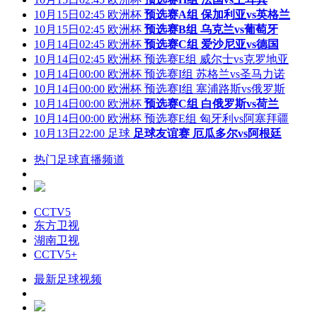
10月15日02:45 欧洲杯
预选赛A组 保加利亚vs英格兰
10月15日02:45 欧洲杯
预选赛B组 乌克兰vs葡萄牙
10月14日02:45 欧洲杯
预选赛C组 爱沙尼亚vs德国
10月14日02:45 欧洲杯 预选赛E组 威尔士vs克罗地亚
10月14日00:00 欧洲杯 预选赛I组 苏格兰vs圣马力诺
10月14日00:00 欧洲杯 预选赛I组 塞浦路斯vs俄罗斯
10月14日00:00 欧洲杯
预选赛C组 白俄罗斯vs荷兰
10月14日00:00 欧洲杯 预选赛E组 匈牙利vs阿塞拜疆
10月13日22:00 足球
足球友谊赛 厄瓜多尔vs阿根廷
热门足球直播频道
CCTV5
东方卫视
湖南卫视
CCTV5+
最新足球视频