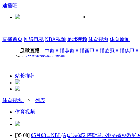
速播吧
直播首页
网络电视
NBA视频
足球视频
体育视频
体育新闻
足球直播
：
中超直播
英超直播
西甲直播
欧冠直播
德甲直
他：
斯诺克直播
F1直播
站长推荐
体育视频
>
列表
体育视频
[05-08]
05月08日NBL(A)总决赛2 塔斯马尼亚蚂蚁vs悉尼