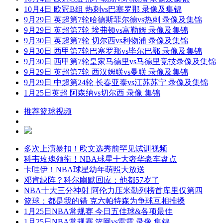
10月4日 欧冠B组 热刺vs巴塞罗那 录像及集锦
9月29日 英超第7轮哈德斯菲尔德vs热刺 录像及集锦
9月29日 英超第7轮 埃弗顿vs富勒姆 录像及集锦
9月30日 英超第7轮 切尔西vs利物浦 录像及集锦
9月30日 西甲第7轮巴塞罗那vs毕尔巴鄂 录像及集锦
9月30日 西甲第7轮皇家马德里vs马德里竞技录像及集锦
9月29日 英超第7轮 西汉姆联vs曼联 录像及集锦
9月29日 中超第24轮 长春亚泰vs江苏苏宁 录像及集锦
1月25日英超 阿森纳vs切尔西 录像 集锦
推荐篮球视频
多次上演暴扣！欧文选秀前罕见试训视频
科韦玫瑰领衔！NBA球星十大奢华豪车盘点
卡哇伊！NBA球星幼年萌照大放送
邓肯缺阵？科尔幽默回应：他都57岁了
NBA十大三分神射 阿伦力压米勒列榜首库里仅第四
篮球：都是我的错 克六帕特森为争球互相推搡
1月25日NBA常规赛 今日五佳球&各项最佳
1月25日NBA常规赛 篮网vs雷霆 录像 集锦