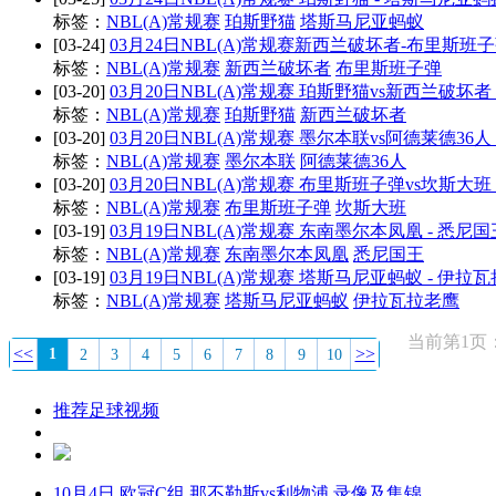
标签：
NBL(A)常规赛
珀斯野猫
塔斯马尼亚蚂蚁
[03-24]
03月24日NBL(A)常规赛新西兰破坏者-布里斯班
标签：
NBL(A)常规赛
新西兰破坏者
布里斯班子弹
[03-20]
03月20日NBL(A)常规赛 珀斯野猫vs新西兰破坏
标签：
NBL(A)常规赛
珀斯野猫
新西兰破坏者
[03-20]
03月20日NBL(A)常规赛 墨尔本联vs阿德莱德36
标签：
NBL(A)常规赛
墨尔本联
阿德莱德36人
[03-20]
03月20日NBL(A)常规赛 布里斯班子弹vs坎斯大
标签：
NBL(A)常规赛
布里斯班子弹
坎斯大班
[03-19]
03月19日NBL(A)常规赛 东南墨尔本凤凰 - 悉尼国
标签：
NBL(A)常规赛
东南墨尔本凤凰
悉尼国王
[03-19]
03月19日NBL(A)常规赛 塔斯马尼亚蚂蚁 - 伊拉
标签：
NBL(A)常规赛
塔斯马尼亚蚂蚁
伊拉瓦拉老鹰
当前第1页：
<<
>>
1
2
3
4
5
6
7
8
9
10
推荐足球视频
10月4日 欧冠C组 那不勒斯vs利物浦 录像及集锦