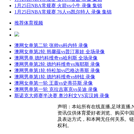
1月25日NBA常规赛 火箭vs小牛 录像 集锦
1月25日NBA常规赛 76人vs凯尔特人 录像 集锦
推荐体育视频
澳网女单第二轮 张帅vs科内特 录像
澳网女单第2轮 韩馨蕴vs普汀塞娃 全场录像
澳网男单 德约科维奇vs哈利斯 全场录像
澳网男单第2轮 德约科维奇vs海耶斯 录像
澳网男单第1轮 特松加vs巴格达蒂斯 录像
澳网男单第1轮 德约科维奇vs钟铉 录像
澳网女单第一轮 王蔷vs史蒂芬斯 录像
澳网男单第一轮 克拉吉塞克vs吴迪 录像
斯诺克大师赛半决赛 奥沙利文VS宾汉姆 录像
声明：本站所有在线直播,足球直播,
资讯仅供体育爱好者浏览、购买中国
及表达方式，和本网无任何关系。链
权利。