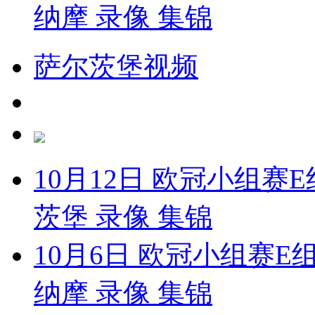
纳摩 录像 集锦
萨尔茨堡视频
10月12日 欧冠小组赛
茨堡 录像 集锦
10月6日 欧冠小组赛E
纳摩 录像 集锦