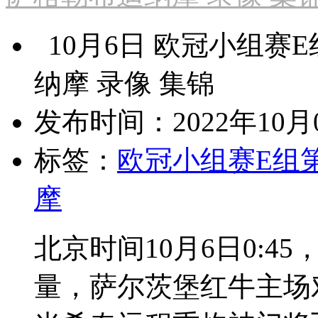
10月6日 欧冠小组赛E
纳摩 录像 集锦
发布时间：2022年10月0
标签：
欧冠小组赛E组
摩
北京时间10月6日0:4
量，萨尔茨堡红牛主场