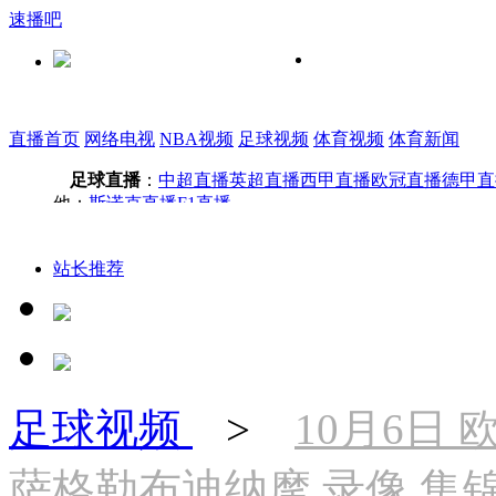
速播吧
直播首页
网络电视
NBA视频
足球视频
体育视频
体育新闻
足球直播
：
中超直播
英超直播
西甲直播
欧冠直播
德甲直
他：
斯诺克直播
F1直播
站长推荐
足球视频
>
10月6日
萨格勒布迪纳摩 录像 集