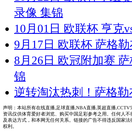
录像 集锦
10月01日 欧联杯 亨克
9月17日 欧联杯 萨格
8月26日 欧冠附加赛 
锦
逆转淘汰热刺！萨格勒
声明：本站所有在线直播,足球直播,NBA直播,英超直播,CC
资讯仅供体育爱好者浏览、购买中国足彩参考之用。任何人不
及表达方式，和本网无任何关系。链接的广告不得违反国家法
权利。