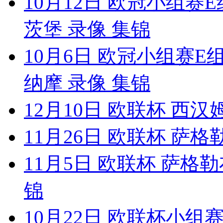
10月12日 欧冠小组赛
茨堡 录像 集锦
10月6日 欧冠小组赛E
纳摩 录像 集锦
12月10日 欧联杯 西
11月26日 欧联杯 萨格
11月5日 欧联杯 萨格
锦
10月22日 欧联杯小组