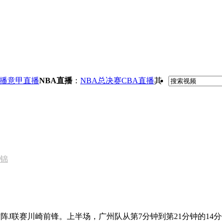
播
意甲直播
NBA直播
：
NBA总决赛
CBA直播
其
集锦
州队对阵J联赛川崎前锋。上半场，广州队从第7分钟到第21分钟的