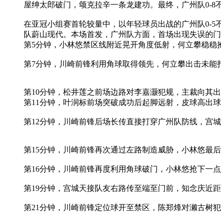
屋绅太郎破门，颂克拉辛一条龙建功。最终，广州队0-
在亚冠小组赛首轮较量中，以年轻球员出战的广州队0-5
队蔚山现代。本场首发，广州队方面，首场出现失误的门
第5分钟，小林悠禁区线附近晃开角度低射，何立攀稳稳
第7分钟，川崎前锋利用角球取得领先，何立攀出击未能扑
第10分钟，松井莲之前场边路对李嘉灏犯规，主裁向其
第11分钟，叶润标前场突破成功后起脚远射，皮球高出
第12分钟，川崎前锋后场长传直接打穿广州队防线，宫城
第15分钟，川崎前锋再次通过左路制造威胁，小林悠最
第16分钟，川崎前锋再度利用角球破门，小林悠抢下一点
第19分钟，宫城天接队友右路传至端至门前，知念庆近
第21分钟，川崎前锋定位球开至禁区，陈郑烽对濑古树犯