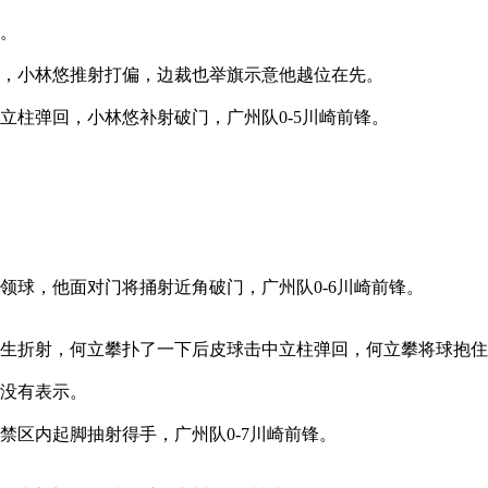
龙。
中，小林悠推射打偏，边裁也举旗示意他越位在先。
立柱弹回，小林悠补射破门，广州队0-5川崎前锋。
领球，他面对门将捅射近角破门，广州队0-6川崎前锋。
发生折射，何立攀扑了一下后皮球击中立柱弹回，何立攀将球抱
判没有表示。
禁区内起脚抽射得手，广州队0-7川崎前锋。