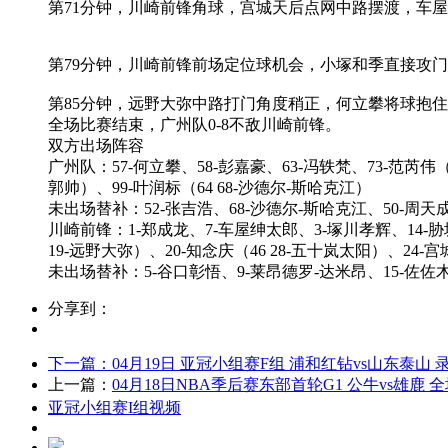
第71分钟，川崎前锋角球，宫城天后点网中路摆渡，车屋
第79分钟，川崎前锋前场定位球机会，小塚和季直接攻
第85分钟，远野大弥中路打门角度稍正，何立攀将球抱
全场比赛结束，广州队0-8不敌川崎前锋。
双方出场阵容
广州队：57-何立攀、58-彭嘉豪、63-冯轶梵、73-范芮伟（46
郭帅）、99-叶润标（64 68-沙德尔-斯哈克江）
未出场替补：52-张吉浩、68-沙德尔-斯哈克江、50-周天成
川崎前锋：1-郑成龙、7-车屋绅太郎、3-塚川孝辉、14-胁坂
19-远野大弥）、20-知念庆（46 28-五十岚太阳）、24-宫
未出场替补：5-谷口彰悟、9-莱昂德罗-达米昂、15-佐佐木
分享到：
下一篇：
04月19日 亚冠小组赛F组 浦和红钻vs山东泰山 
上一篇：
04月18日NBA季后赛东部首轮G1 公牛vs雄鹿 
亚冠小组赛I组视频