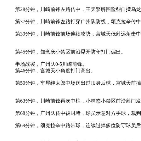
第28分钟，川崎前锋左路传中，王天擎解围险些自摆乌
第37分钟，川崎前锋左路打穿广州队防线，颂克拉辛传
第39分钟，川崎前锋前场连续攻势，宫城天低射远角击中
第45分钟，知念庆小禁区前沿晃开防守打门偏出。
半场战罢，广州队0-5川崎前锋。
第46分钟，宫城天小角度打门高出。
第50分钟，车屋绅太郎中场送出过顶身后球，宫城天前插
第63分钟，川崎前锋再次中柱，小林悠小禁区前沿射门
第68分钟，广州队传中被封堵，球员示意对方手球，裁
第69分钟，颂克拉辛中路带球，连续过掉多位防守球员后