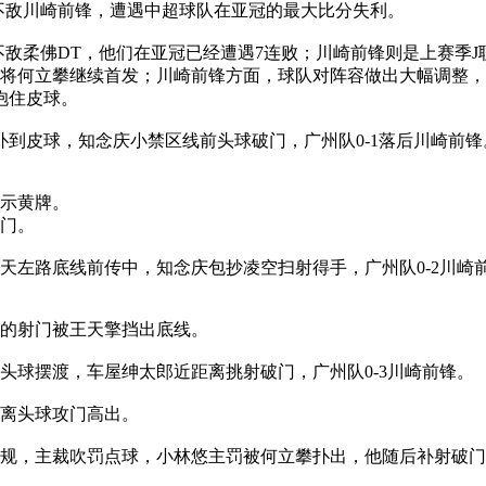
8不敌川崎前锋，遭遇中超球队在亚冠的最大比分失利。
不敌柔佛DT，他们在亚冠已经遭遇7连败；川崎前锋则是上赛季J
将何立攀继续首发；川崎前锋方面，球队对阵容做出大幅调整，
抱住皮球。
到皮球，知念庆小禁区线前头球破门，广州队0-1落后川崎前锋
出示黄牌。
球门。
天左路底线前传中，知念庆包抄凌空扫射得手，广州队0-2川崎
后的射门被王天擎挡出底线。
头球摆渡，车屋绅太郎近距离挑射破门，广州队0-3川崎前锋。
距离头球攻门高出。
规，主裁吹罚点球，小林悠主罚被何立攀扑出，他随后补射破门，