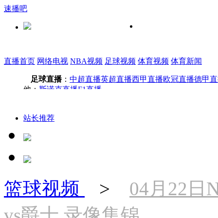
速播吧
直播首页
网络电视
NBA视频
足球视频
体育视频
体育新闻
足球直播
：
中超直播
英超直播
西甲直播
欧冠直播
德甲直
他：
斯诺克直播
F1直播
站长推荐
篮球视频
>
04月22
vs爵士 录像集锦