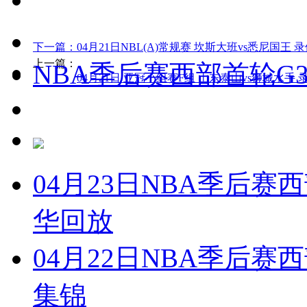
下一篇：
04月21日NBL(A)常规赛 坎斯大班vs悉尼国王 
上一篇：
NBA季后赛西部首轮G
04月21日 亚冠小组赛F组 山东泰山vs狮城水手 
04月23日NBA季后赛西
华回放
04月22日NBA季后赛西
集锦