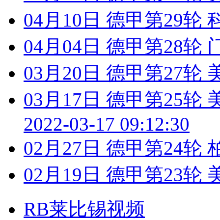
04月10日 德甲第29轮
04月04日 德甲第28轮
03月20日 德甲第27轮
03月17日 德甲第25轮
2022-03-17 09:12:30
02月27日 德甲第24轮
02月19日 德甲第23轮
RB莱比锡视频