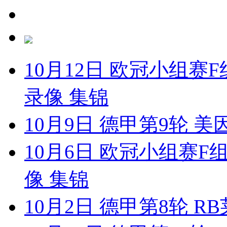
10月12日 欧冠小组赛F
录像 集锦
10月9日 德甲第9轮 美
10月6日 欧冠小组赛F组
像 集锦
10月2日 德甲第8轮 R