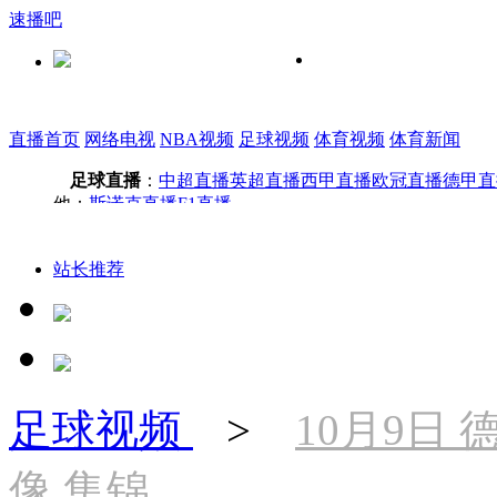
速播吧
直播首页
网络电视
NBA视频
足球视频
体育视频
体育新闻
足球直播
：
中超直播
英超直播
西甲直播
欧冠直播
德甲直
他：
斯诺克直播
F1直播
站长推荐
足球视频
>
10月9日 
像 集锦