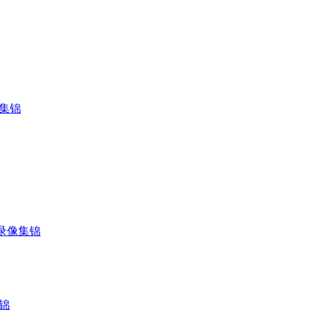
 集锦
 录像集锦
集锦