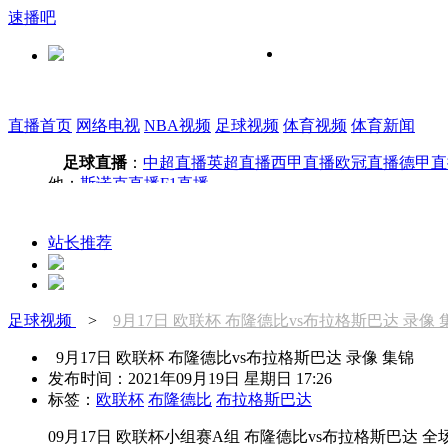
速播吧
直播首页
网络电视
NBA视频
足球视频
体育视频
体育新闻
足球直播
：
中超直播
英超直播
西甲直播
欧冠直播
德甲直
他：
斯诺克直播
F1直播
站长推荐
足球视频
>
9月17日 欧联杯 布隆德比vs布拉格斯巴达 录像 
9月17日 欧联杯 布隆德比vs布拉格斯巴达 录像 集锦
发布时间：2021年09月19日 星期日 17:26
标签：
欧联杯
布隆德比
布拉格斯巴达
09月17日 欧联杯小组赛A组 布隆德比vs布拉格斯巴达 全