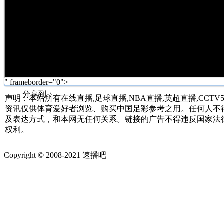
" frameborder="0">
分享到：
声明：本站所有在线直播,足球直播,NBA直播,英超直播,CC
资讯仅供体育爱好者浏览、购买中国足彩参考之用。任何人不
及表达方式，和本网无任何关系。链接的广告不得违反国家法
权利。
Copyright © 2008-2021 速播吧