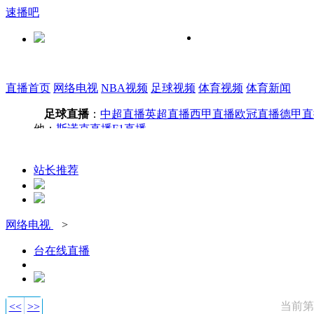
速播吧
直播首页
网络电视
NBA视频
足球视频
体育视频
体育新闻
足球直播
：
中超直播
英超直播
西甲直播
欧冠直播
德甲直
他：
斯诺克直播
F1直播
站长推荐
网络电视
>
台在线直播
当前第
<<
>>